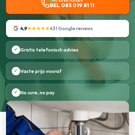
NU BEREIKBAAR
BEL 085 019 81 11
4,9
★★★★★
431 Google reviews
✓
Gratis telefonisch advies
✓
Vaste prijs vooraf
✓
No cure, no pay