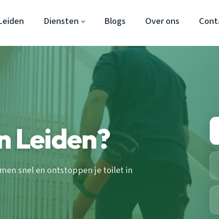
Leiden
Diensten
Blogs
Over ons
Cont
n Leiden?
en snel en ontstoppen je toilet in