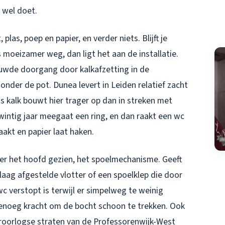
t wel doet.
 plas, poep en papier, en verder niets. Blijft je
moeizamer weg, dan ligt het aan de installatie.
auwde doorgang door kalkafzetting in de
der de pot. Dunea levert in Leiden relatief zacht
s kalk bouwt hier trager op dan in streken met
twintig jaar meegaat een ring, en dan raakt een wc
akt en papier laat haken.
er het hoofd gezien, het spoelmechanisme. Geeft
laag afgestelde vlotter of een spoelklep die door
 wc verstopt is terwijl er simpelweg te weinig
 genoeg kracht om de bocht schoon te trekken. Ook
ooroorlogse straten van de Professorenwijk-West