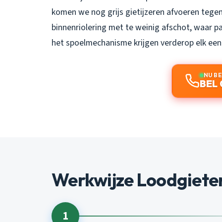
komen we nog grijs gietijzeren afvoeren tege
binnenriolering met te weinig afschot, waar pa
het spoelmechanisme krijgen verderop elk een e
NU B
BEL 
Werkwijze Loodgiete
1