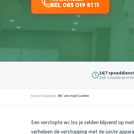
BEL 085 019 81 11
24/7 spoeddiens
Ook 's nachts en in 
Home
Diensten
WC verstopt Leiden
Een verstopte wc los je zelden blijvend op me
verhelpen de verstopping met de juiste appara