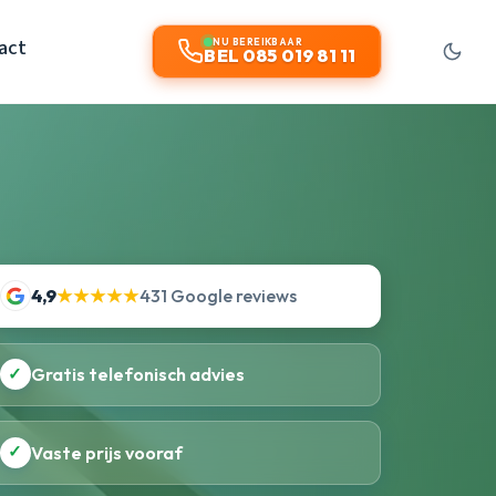
act
NU BEREIKBAAR
BEL 085 019 81 11
4,9
★★★★★
431 Google reviews
✓
Gratis telefonisch advies
✓
Vaste prijs vooraf