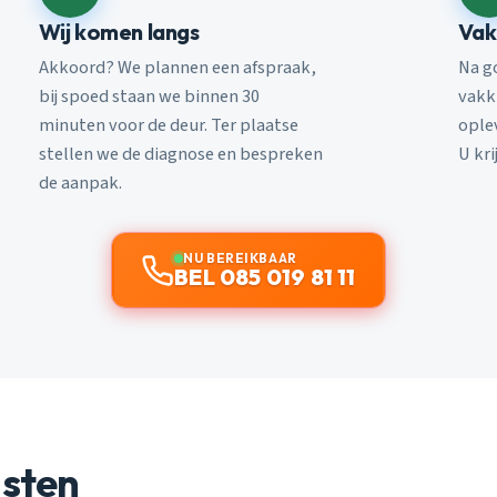
Wij komen langs
Vak
Akkoord? We plannen een afspraak,
Na g
bij spoed staan we binnen 30
vakk
minuten voor de deur. Ter plaatse
ople
stellen we de diagnose en bespreken
U kri
de aanpak.
NU BEREIKBAAR
BEL 085 019 81 11
nsten