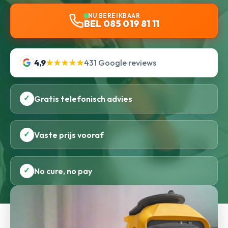
NU BEREIKBAAR
BEL 085 019 81 11
4,9
★★★★★
431 Google reviews
✓
Gratis telefonisch advies
✓
Vaste prijs vooraf
✓
No cure, no pay