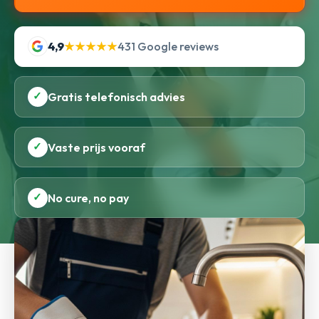
4,9
★★★★★
431 Google reviews
✓
Gratis telefonisch advies
✓
Vaste prijs vooraf
✓
No cure, no pay