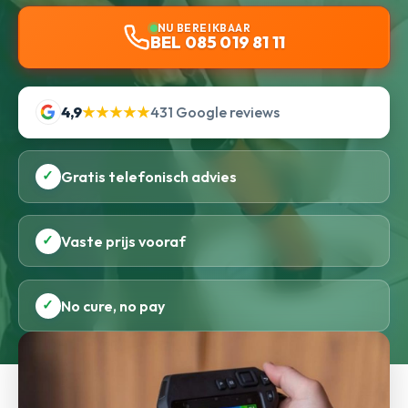
NU BEREIKBAAR
BEL 085 019 81 11
4,9
★★★★★
431 Google reviews
✓
Gratis telefonisch advies
✓
Vaste prijs vooraf
✓
No cure, no pay