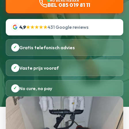
NU BEREIKBAAR
BEL 085 019 81 11
4,9
★★★★★
431 Google reviews
✓
Gratis telefonisch advies
✓
Vaste prijs vooraf
✓
No cure, no pay