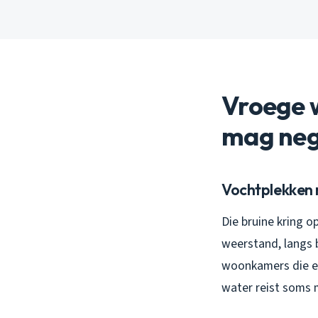
Vroege w
mag ne
Vochtplekken 
Die bruine kring o
weerstand, langs b
woonkamers die ei
water reist soms 