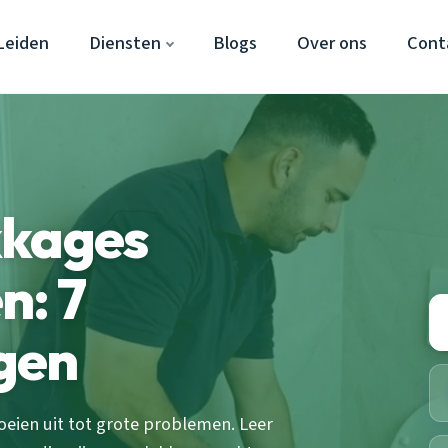
Leiden
Diensten
Blogs
Over ons
Cont
kkages
n: 7
gen
eien uit tot grote problemen. Leer