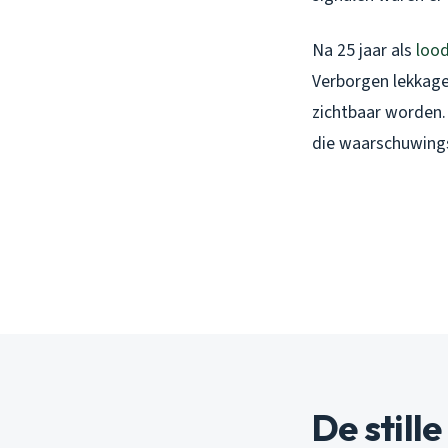
Na 25 jaar als
lood
Verborgen lekkage
zichtbaar worden. E
die waarschuwings
De stille