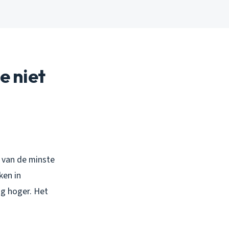
e niet
d van de minste
ken in
ng hoger. Het