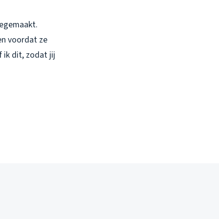
eegemaakt.
en voordat ze
k dit, zodat jij