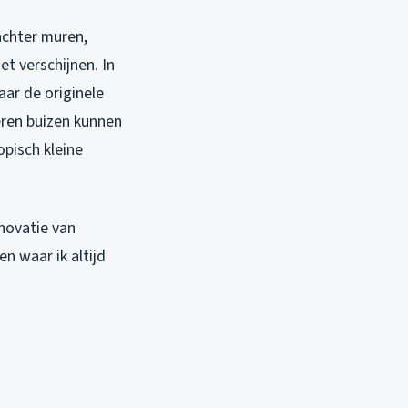
achter muren,
et verschijnen. In
aar de originele
eren buizen kunnen
pisch kleine
novatie van
n waar ik altijd