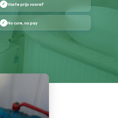
✓
Vaste prijs vooraf
✓
No cure, no pay