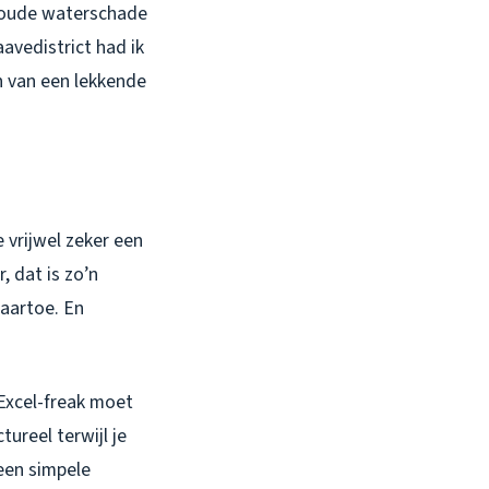
n oude waterschade
avedistrict had ik
n van een lekkende
 vrijwel zeker een
, dat is zo’n
naartoe. En
 Excel-freak moet
ureel terwijl je
een simpele