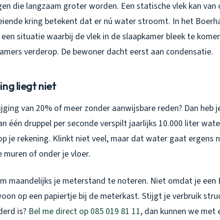
ngen die langzaam groter worden. Een statische vlek kan va
eiende kring betekent dat er nú water stroomt. In het Boerha
een situatie waarbij de vlek in de slaapkamer bleek te kome
amers verderop. De bewoner dacht eerst aan condensatie.
ng liegt niet
ijging van 20% of meer zonder aanwijsbare reden? Dan heb je
van één druppel per seconde verspilt jaarlijks 10.000 liter water
op je rekening. Klinkt niet veel, maar dat water gaat ergens 
e muren of onder je vloer.
 om maandelijks je meterstand te noteren. Niet omdat je een
n op een papiertje bij de meterkast. Stijgt je verbruik struct
derd is?
Bel me direct op 085 019 81 11
, dan kunnen we met 