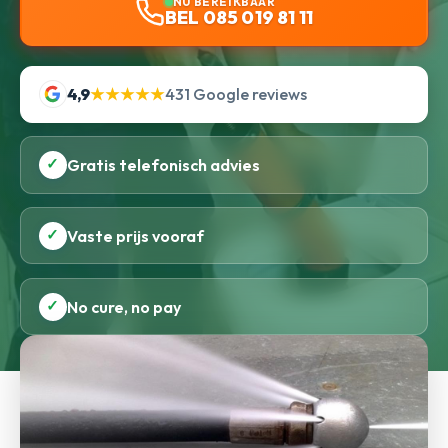
NU BEREIKBAAR
BEL 085 019 81 11
4,9
★★★★★
431 Google reviews
✓
Gratis telefonisch advies
✓
Vaste prijs vooraf
✓
No cure, no pay