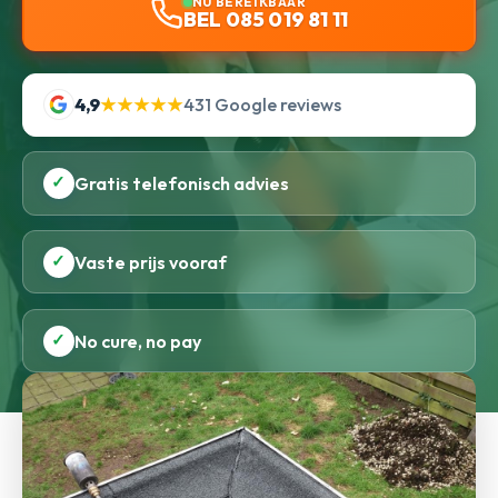
NU BEREIKBAAR
BEL 085 019 81 11
4,9
★★★★★
431 Google reviews
✓
Gratis telefonisch advies
✓
Vaste prijs vooraf
✓
No cure, no pay